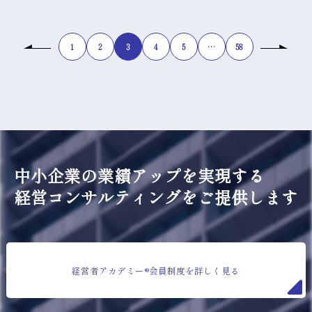
1
2
3
4
5
…
58
中小企業の業績アップを実現する
経営コンサルティングをご提供します
経営者アカデミー®会員制度を詳しく見る