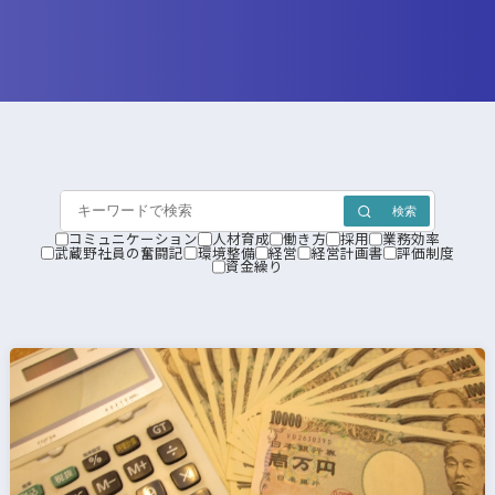
検索
コミュニケーション
人材育成
働き方
採用
業務効率
武蔵野社員の奮闘記
環境整備
経営
経営計画書
評価制度
資金繰り