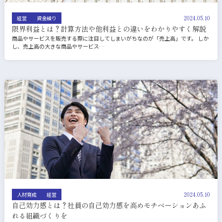
2024.05.10
経営
資金繰り
限界利益とは？計算方法や他利益との違いをわかりやすく解説
商品やサービスを販売する際に注目してしまいがちなのが「売上高」です。 しか
し、売上高の大きな商品やサービス…
2024.05.10
人材育成
経営
自己効力感とは？社員の自己効力感を高めモチベーションあふ
れる組織づくりを