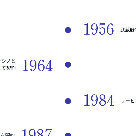
1956
武蔵野
1964
サシノと
して契約
1984
サービ
1987
備を開始