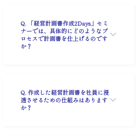
が完成します。
Q. 「経営計画書作成2Days」セミ
ナーでは、具体的にどのようなプ
ロセスで計画書を仕上げるのです
か？
A. このセミナーは、単に数字を埋める作業ではな
く、社長の「想い」を「勝てる戦略」に変換する
2日間です。
1日目は、過去の数字を分析し、未来のビジョン
を数値化する「長期事業構想」を策定します。
2日目は、それを実現するための「4つの方針（お
客様・商品・営業（販売）・ライバル）」を言語
Q. 作成した経営計画書を社員に浸
化します。
透させるための仕組みはあります
コーディネーターがマンツーマンに近い形でサポ
か？
ートし、その場で添削を行うため、セミナー終了
時には「明日から社員に発表できるレベル」の経
営計画書が完成します。一人で悩む時間をショー
A. 「経営者応援塾」プログラムを通じて、以下の
トカットし、強制的にアウトプットする環境が最
3段階で浸透を図ります。
大の価値です。
経営計画発表会と環境整備： 計画を公式に発表
し、共通のルール（経営計画書）で土台を作る。