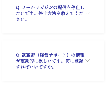
Q. メールマガジンの配信を停止し
たいです。停止方法を教えてくだ
さい。
A. お送りしているメールマガジンの一番下「配信
解除」ボタンから配信停止いただけます。または
メール【market@musashino.jp】に「メールマ
ガジンの配信停止希望」をご入力の上お問合せく
ださい。
Q. 武蔵野（経営サポート）の情報
が定期的に欲しいです。何に登録
すればいいですか。
A. ありがとうございます。当社の最新情報や経営
に役立つノウハウは、以下の方法でご提供してお
ります。
メールマガジンへのご登録
セミナーの先行案内や、会員限定のコラムなどを
お届けします。ぜひ
こちらのフォーム
からご登
録ください。