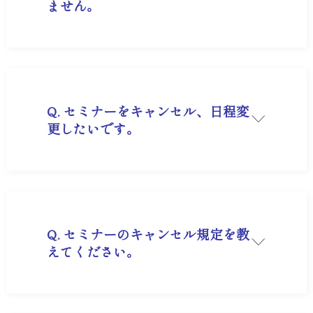
ません。
A. ご入力いただいたメールアドレスに誤りがない
か、もしくは迷惑メールに振分けされていないか
ご確認ください。
どちらも該当しない場合は大変お手数ですが、メ
ール【market@musashino.jp】にお申込みいた
だいたセミナー名や資料名をご入力の上お問合せ
ください。
Q. セミナーをキャンセル、日程変
更したいです。
A. お電話またはメール
【market@musashino.jp】にてお問合せくださ
い。有料セミナーの場合はキャンセル料が発生す
る場合がございますので、詳細は各セミナーペー
ジをご覧ください。
Q. セミナーのキャンセル規定を教
えてください。
A. セミナーによって異なりますので、詳細は各セ
ミナーページをご覧ください。