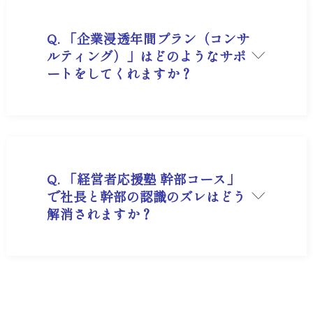
共通言語化： 経営計画書の携帯と唱和により、社
長と社員の価値観のズレを解消する。
評価連動： 方針の実行度を評価制度と連動させ、
Q. 「企業浸透年間プラン（コンサ
社員の自発的な行動を促す。
ルティング）」はどのようなサポ
ートをしてくれますか？
A. 「社長一人で頑張るのではなく、従業員を巻き
込んで3年で組織を変革する」ことを目的とした
伴走型サポートです。社内の状況に合わせて、組
織力強化の支援を訪問又はオンラインで行いま
す。
Q. 「経営者応援塾 幹部コース」
で社長と幹部の認識のズレはどう
解消されますか？
A. 「組織プロフィール」を共同作成し、自社の理
想と現状の認識差を可視化・修正します。このプ
ロセスを通じ、幹部が「指示待ち」から「自ら参
画する経営の協力者」へと意識変革を遂げること
で、組織のベクトルが揃います。