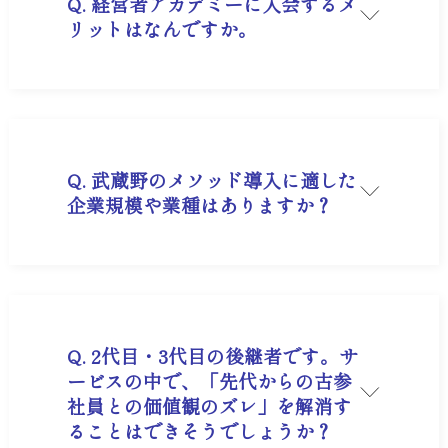
Q. 経営者アカデミーに入会するメ
リットはなんですか。
A. 主に以下の4点です。
実録資料： 武蔵野の「経営計画書（抜粋版）」を
自社のテンプレートとして活用可能。
動画学習： 「ムサシノTV」で小山昇氏の経営哲
学や最新事例をいつでも視聴可能。
現場視察： 環境整備（整理・整頓・清掃）が業績
に直結する現場を直接見学可能。
Q. 武蔵野のメソッド導入に適した
限定セミナー： 経営計画作成や組織浸透に特化し
企業規模や業種はありますか？
た専門セミナーへの参加権。
A. 業種は問いませんが、特に社員数10名〜300名
規模の中小・中堅企業で高い効果を発揮します。
「家業から企業へ脱皮したい」「社員と価値観を
共有したい」「銀行の信頼を高めたい」といった
課題を持つ企業や、世代交代の前後、業績の踊り
場にある企業に最適です。
Q. 2代目・3代目の後継者です。サ
ービスの中で、「先代からの古参
社員との価値観のズレ」を解消す
ることはできそうでしょうか？