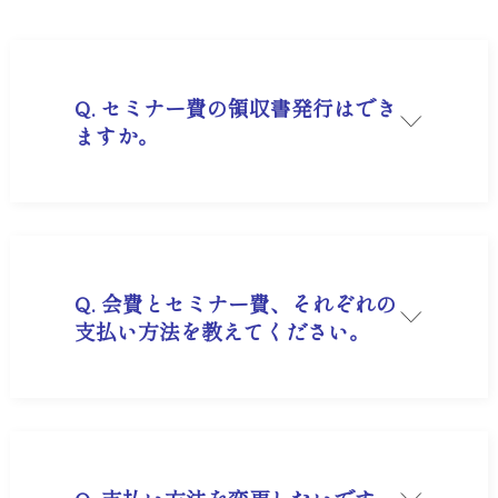
Q. セミナー費の領収書発行はでき
ますか。
A. 可能です。ご希望の際は、お電話またはメール
【market@musashino.jp】にてお問合せくださ
い。
Q. 会費とセミナー費、それぞれの
支払い方法を教えてください。
A. お支払い方法は、会費とセミナー費でそれぞれ
異なります。
■会費のお支払いについて
本サービスは年間契約制となっており、年会費
39,600円（税込）をクレジットカード決済にてお
支払いいただいております。