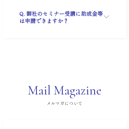
ご自身の目的や課題に合わせてお選びください。
Q. 御社のセミナー受講に助成金等
は申請できますか？
A. はい、「人材開発支援助成金」などの助成金が
利用できるセミナーもございます。
弊社は定款において教育訓練事業を掲げておりま
す。
ただし、助成金の受給には「事前の計画届の提
出」など、複数の条件がございます。
受給の可否や申請手続きの詳細につきましては、
管轄の労働局または社会保険労務士へご確認いた
だくようお願い申し上げます。
弊社では申請書類の作成や申請代行などは行って
おりませんが、申請手続きの必要書類、カリキュ
Mail Magazine
ラム表などについてはお気軽にお問合せくださ
い。
※受給有無は各都道府県労働局またはハローワー
メルマガについて
クの判断になります。
助成金が受けられることを保証はできませんの
で、予めご了承ください。