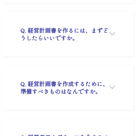
ーにご参加いただき、ご自身で作成いただくこと
はできます。
会員様ですと2日間で経営計画書の製本まででき
るセミナーにご参加でき、コーディネーターがつ
いて作成をサポートします。
Q. 経営計画書を作るには、まずど
うしたらいいですか。
A.
経営計画書フォーマットのダウンロード
が無料
でできます。
セミナーにご参加いただくと、弊社コーディネー
ターが作成のサポートをいたします。詳しくは
オ
ンライン無料相談
でご案内いたします。
Q. 経営計画書を作成するために、
準備すべきものはなんですか。
A. 各種財務諸表などが必要になりますが、お客様
ごとに異なりますので、詳しくは
オンライン無料
相談
でアドバイスいたします