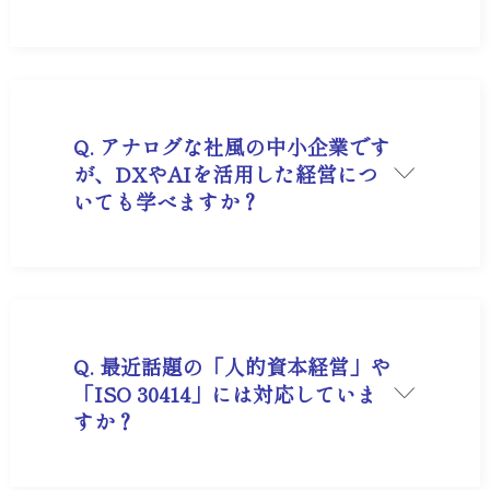
A. 多くの後継者経営者が直面する課題ですが、解
決の鍵は「経営計画書」による価値観の共有で
す。経営者アカデミーでは、社長の想いを言語化
し、全社員が持ち歩く「手帳型の経営計画書」の
作成を支援します。共通のルール（環境整備）と
共通の目標（経営計画）を仕組みとして導入する
ことで、感情的な対立を避け、組織全体を同じ方
Q. アナログな社風の中小企業です
向へ向かわせる「組織変革のプロセス」を提供し
が、DXやAIを活用した経営につ
ています。
いても学べますか？
A. 株式会社武蔵野では、精神論だけでなく「最新
ツールの徹底活用」を推奨しています。経営者ア
カデミーでは、実践するiPad活用術や、生成
AI（ChatGPT等）を用いた業務効率化、BIツー
ルによる数字の可視化など、中小企業が即導入で
きるDX事例を公開しています。「仕組み」とし
てITを導入することで、属人化を防ぎ、生産性を
Q. 最近話題の「人的資本経営」や
飛躍的に向上させる具体的なステップを学ぶこと
「ISO 30414」には対応していま
が可能です。
すか？
A. はい、対応しております。弊社は日本で21番目
に、人的資本情報開示の国際規格「ISO 30414」