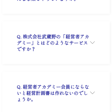
A. 環境衛生事業と採用コンサルティング事業を行
っております。
Q. 株式会社武蔵野の「経営者アカ
デミー」とはどのようなサービス
ですか？
A. 「経営計画書」を軸とした実践的な経営ノウハ
ウを学ぶための会員制プラットフォームです。単
なる座学ではなく、武蔵野が自社で実際に運用し
ているツールや現場の仕組みをそのまま公開・提
供している点が最大の特徴です。
Q. 経営者アカデミー会員にならな
いと経営計画書は作れないのでし
ょうか。
A. 会員でなくても、作成の考え方を学べるセミナ