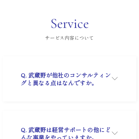
公式SNSのフォロー
日々の活動やブログの更新情報などを発信してお
Service
ります。
Facebook
X
サービス内容について
LINE
YouTube
ご興味に合わせてご登録・フォローいただけます
と幸いです。
Q. 武蔵野が他社のコンサルティン
グと異なる点はなんですか。
A. 一般的なコンサルティングが理論やアドバイス
に留まるのに対し、経営者アカデミーは、武蔵野
が自社で実践して実際に利益を出した「成功事例
（および失敗事例）」をそのまま移植する」実
践・伴走型スタイルである点です。机上の空理空
論ではない、実証済みの即効性ある対策を受けら
れます。
Q. 武蔵野は経営サポートの他にど
んな事業をやっていますか。