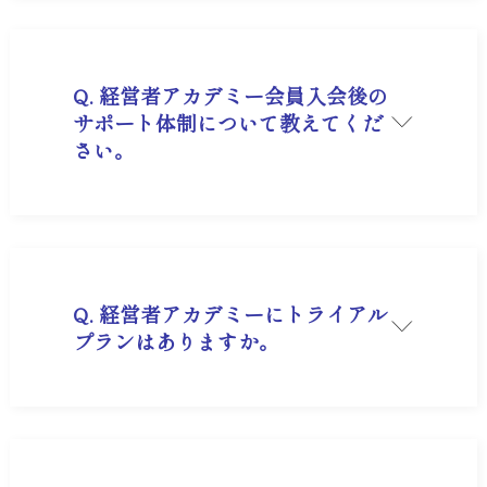
の認証を取得しました。
現在は「従業員のエンゲージメント」や「教育投
資の可視化」といった非財務情報の価値向上にも
注力しています。伝統的な経営の強さと、最新の
国際基準を融合させた次世代の経営指導を行って
Q. 経営者アカデミー会員入会後の
おります。
サポート体制について教えてくだ
さい。
A. サポート担当がつきますので、お気軽にご相談
ください。
Q. 経営者アカデミーにトライアル
プランはありますか。
A. ございません。無料相談会をご用意しておりま
すのでそちらでサービスの詳細をご案内いたしま
す。
https://app.aitemasu.me/u/market/fs