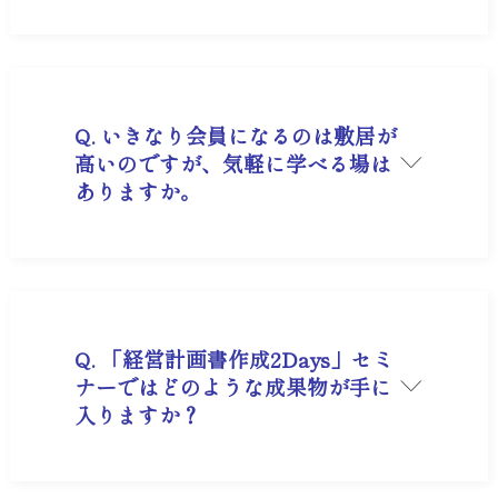
A. ご提供しているサービスは大きく分けて集合型
研修と、訪問型コンサルティングプランとなりま
す。プログラムにより異なるためお問い合わせく
ださい。
Q. いきなり会員になるのは敷居が
高いのですが、気軽に学べる場は
ありますか。
A. まずは
無料セミナー
にご参加ください。
Q. 「経営計画書作成2Days」セミ
ナーではどのような成果物が手に
入りますか？
A. 2日間の集中ワークと専門スタッフのサポート
により、「明日から社員に配布して即実行でき
る、自社専用の経営計画書（手帳型・簡易版）」