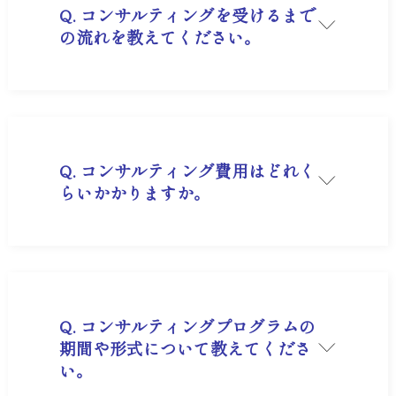
Q. コンサルティングを受けるまで
の流れを教えてください。
A. まずは
オンライン無料相談
をご利用ください。
専任のスタッフが貴社のご状況や課題をヒアリン
グさせていただき、最適なステップをご提案しま
す。
Q. コンサルティング費用はどれく
らいかかりますか。
A. アカデミー会員は年会費39,600円です。コンサ
ルティングの内容により、別途費用が発生いたし
ます。
詳しくは
オンライン無料相談
にてご案内します。
資料請求
からもご確認いただけます。
Q. コンサルティングプログラムの
期間や形式について教えてくださ
い。