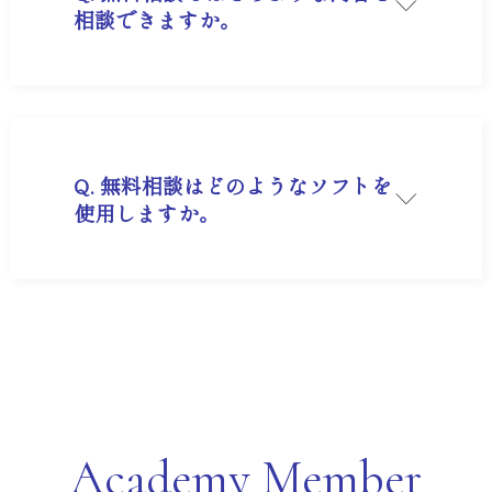
相談できますか。
A. 経営計画作成から組織力強化など様々な内容を
お受けしております。課題解決にあたって弊社か
らサポートできるサービスもご案内いたします。
Q. 無料相談はどのようなソフトを
使用しますか。
A. Googlemeetというオンライン会議ツールを使
用して行います。
【パソコンから参加される場合】
特別な設定やアカウント作成は不要です。お時間
になりましたら、弊社から共有されたURLをクリ
ックしてご入室ください。
【スマートフォン・タブレットから参加される場
合】
参加には無料のGoogleアカウントへのログイン
Academy Member
が必須となりますので、事前のご準備をお願いい
たします。