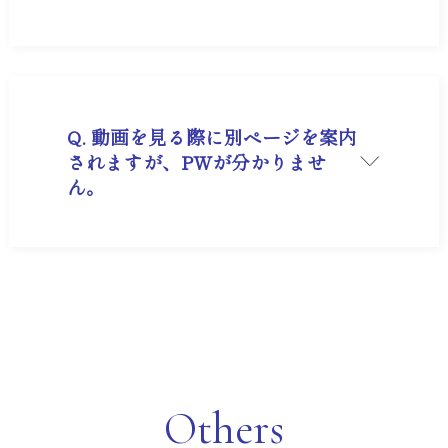
A. メンバーズサイト、ログイン下の【ID/パスワ
ードを忘れた方はこちらから。】をクリックし、
画面の案内に従って再設定のお手続きをお願いい
たします。
Q. 動画を見る際に別ページを案内
されますが、PWが分かりませ
ん。
A. パスワードは、「63406340」で初期設定され
ております。恐れ入りますが、ログインID(メン
バーズサイトにご登録いただいたメールアドレス)
とPW「63406340」でログインください。PWを
ご自身で設定後に分からなくなった際は、ログイ
ン下の【パスワードをお忘れの方は、こちらから
再設定してください。】をクリックしてパスワー
ドの再設定をお願いいたします。
Others