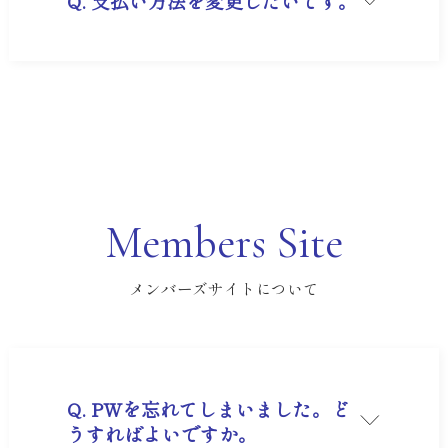
Q. 支払い方法を変更したいです。
次年度以降も同様に、1年ごとの自動更新（年一
括払い）となります。
A. 会費の支払方法変更の受付は承っておりませ
ん。セミナー費の支払い方法変更に関しては、お
■セミナー費のお支払いについて
電話またはメール【market@musashino.jp】に
参加されるセミナーによって異なります。詳細に
てお問合せください。
つきましては、各セミナーページをご覧くださ
い。
Members Site
メンバーズサイトについて
Q. PWを忘れてしまいました。ど
うすればよいですか。