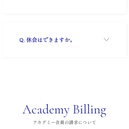
A.
本サービスは1年ごとの年間契約制となってお
り、毎年、年会費を一括でお支払いいただいてお
ります。
そのため、年度の途中で退会される場合、お支払
い済みの料金のご返金はいたしかねます。
退会の際は、以下のいずれかの手続き方法をお選
びいただくことになります。
Q. 休会はできますか。
契約期間満了での退会：
A. 休会制度の受付は承っておりません。
現在の契約期間が終わるまでサービスを利用し、
次回の自動更新を停止します。
即日退会（返金なし）：
お手続き後、すぐにサービスの利用を停止しま
す。残りの期間がある場合でも返金はございませ
んので、あらかじめご了承ください。
Academy Billing
アカデミー会員の請求について