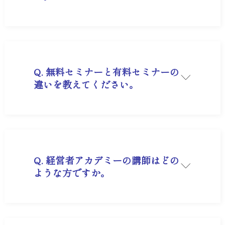
A. 当社のオンラインセミナーは、以下の環境での
ご受講を推奨しております。
OS: Windows 10以降, Mac OS X 10.15以降
ブラウザ: Google Chrome, Microsoft Edge,
Safari の最新版
Q. 無料セミナーと有料セミナーの
違いを教えてください。
A. 無料セミナーと有料セミナーでは、主に内容の
専門性やご提供する価値が異なります。
無料セミナー
これから経営について学び始めたい方の、第一歩
として最適な内容です。まずは情報収集から始め
たいという方におすすめです。
Q. 経営者アカデミーの講師はどの
ような方ですか。
有料セミナー
より具体的で実践的なノウハウや、明日から使え
A. 弊社で経験を培った幹部がサポートいたしま
る経営手法などを深く掘り下げて解説します。質
す。
疑応答の時間も十分に確保しており、参加者特典
の資料などもご用意しております。