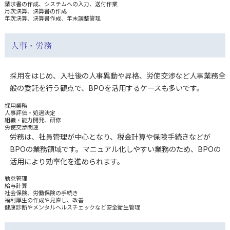
請求書の作成、システムへの入力、送付作業
月次決算、決算書の作成
年次決算、決算書作成、年末調整管理
人事・労務
採用をはじめ、入社後の人事異動や昇格、労使交渉など人事業務全
般の委託を行う観点で、BPOを活用するケースも多いです。
採用業務
人事評価・処遇決定
組織・能力開発、研修
労使交渉関連
労務は、社員管理が中心となり、税金計算や保険手続きなどが
BPOの業務領域です。マニュアル化しやすい業務のため、BPOの
活用により効率化を進められます。
勤怠管理
給与計算
社会保険、労働保険の手続き
福利厚生の作成や見直し、改善
健康診断やメンタルヘルスチェックなど安全衛生管理