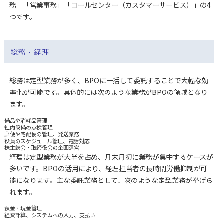
務」「営業事務」「コールセンター（カスタマーサービス）」の4
つです。
総務・経理
総務は定型業務が多く、BPOに一括して委託することで大幅な効
率化が可能です。具体的には次のような業務がBPOの領域となり
ます。
備品や消耗品管理
社内設備の点検管理
郵便や宅配便の管理、発送業務
役員のスケジュール管理、電話対応
株主総会・取締役会の企画運営
経理は定型業務が大半を占め、月末月初に業務が集中するケースが
多いです。BPOの活用により、経理担当者の長時間労働抑制が可
能になります。主な委託業務として、次のような定型業務が挙げら
れます。
預金・現金管理
経費計算、システムへの入力、支払い