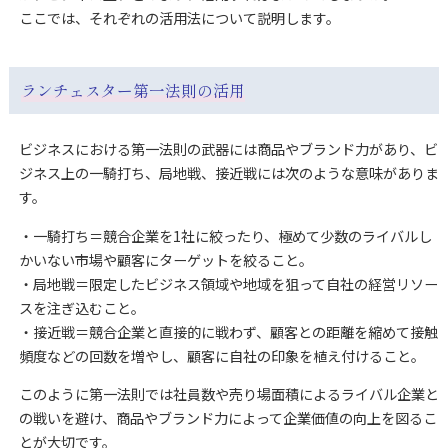
ここでは、それぞれの活用法について説明します。
ランチェスター第一法則の活用
ビジネスにおける第一法則の武器には商品やブランド力があり、ビ
ジネス上の一騎打ち、局地戦、接近戦には次のような意味がありま
す。
・一騎打ち＝競合企業を1社に絞ったり、極めて少数のライバルし
かいない市場や顧客にターゲットを絞ること。
・局地戦＝限定したビジネス領域や地域を狙って自社の経営リソー
スを注ぎ込むこと。
・接近戦＝競合企業と直接的に戦わず、顧客との距離を縮めて接触
頻度などの回数を増やし、顧客に自社の印象を植え付けること。
このように第一法則では社員数や売り場面積によるライバル企業と
の戦いを避け、商品やブランド力によって企業価値の向上を図るこ
とが大切です。