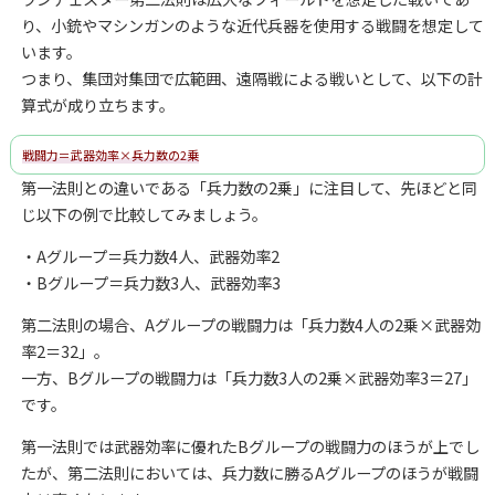
り、小銃やマシンガンのような近代兵器を使用する戦闘を想定して
います。
つまり、集団対集団で広範囲、遠隔戦による戦いとして、以下の計
算式が成り立ちます。
戦闘力＝武器効率×兵力数の2乗
第一法則との違いである「兵力数の2乗」に注目して、先ほどと同
じ以下の例で比較してみましょう。
・Aグループ＝兵力数4人、武器効率2
・Bグループ＝兵力数3人、武器効率3
第二法則の場合、Aグループの戦闘力は「兵力数4人の2乗×武器効
率2＝32」。
一方、Bグループの戦闘力は「兵力数3人の2乗×武器効率3＝27」
です。
第一法則では武器効率に優れたBグループの戦闘力のほうが上でし
たが、第二法則においては、兵力数に勝るAグループのほうが戦闘