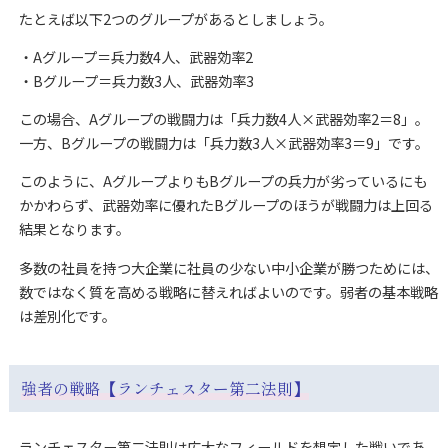
たとえば以下2つのグループがあるとしましょう。
・Aグループ＝兵力数4人、武器効率2
・Bグループ＝兵力数3人、武器効率3
この場合、Aグループの戦闘力は「兵力数4人×武器効率2＝8」。
一方、Bグループの戦闘力は「兵力数3人×武器効率3＝9」です。
このように、AグループよりもBグループの兵力が劣っているにも
かかわらず、武器効率に優れたBグループのほうが戦闘力は上回る
結果となります。
多数の社員を持つ大企業に社員の少ない中小企業が勝つためには、
数ではなく質を高める戦略に替えればよいのです。弱者の基本戦略
は差別化です。
強者の戦略【ランチェスター第二法則】
ランチェスター第二法則は広大なフィールドを想定した戦いであ