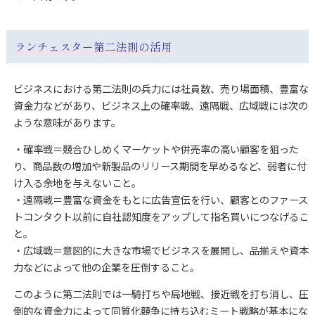
ランチェスター第二法則の活用
ビジネスにおける第二法則の兵力には社員数、売り場面積、豊富な
資金力などがあり、ビジネス上の確率戦、遠隔戦、広域戦には次の
ような意味があります。
・確率戦＝競合ひしめくマーケットや併売率の高い顧客を狙った
り、商品数の増加や新製品のリリース期間を早めるなど、弱者に付
け入る余地を与えないこと。
・遠隔戦＝豊富な資金をもとに広告宣伝を行い、顧客とのファース
トコンタクト以前に自社認知度をアップして指名買いにつなげるこ
と。
・広域戦＝意図的に大きな市場でビジネスを展開し、品揃えや資本
力などによって他の企業を圧倒すること。
このように第二法則では一騎打ちや局地戦、接近戦を打ち消し、圧
倒的な資金力によって同質化競争に持ち込むミート戦略が基本にな