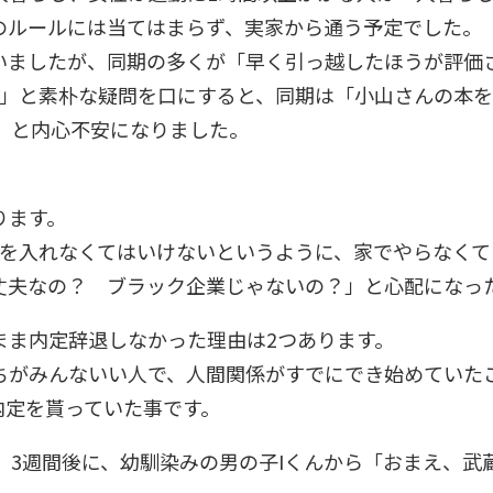
のルールには当てはまらず、実家から通う予定でした。
いましたが、同期の多くが「早く引っ越したほうが評価
?」と素朴な疑問を口にすると、同期は「小山さんの本
?」と内心不安になりました。
ります。
ルを入れなくてはいけないというように、家でやらなくて
丈夫なの？ ブラック企業じゃないの？」と心配になっ
まま内定辞退しなかった理由は2つあります。
ちがみんないい人で、人間関係がすでにでき始めていた
内定を貰っていた事です。
、3週間後に、幼馴染みの男の子Iくんから「おまえ、武蔵