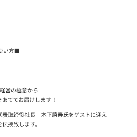
】
使い方■
る経営の極意から
をあててお届けします！
代表取締役社長 木下勝寿氏をゲストに迎え
を伝授致します。