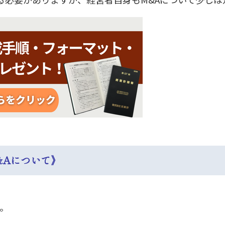
&Aについて》
す。