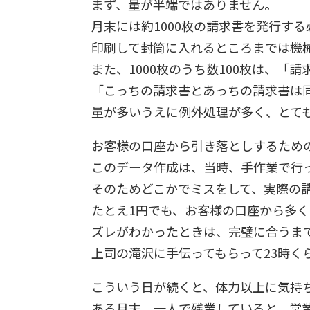
まず、量が半端ではありません。
月末には約1000枚の請求書を発行す
印刷して封筒に入れるところまでは機
また、1000枚のうち数100枚は、「
「こっちの請求書とあっちの請求書は
量が多いうえに例外処理が多く、とても
お客様の口座から引き落としするため
このデータ作成は、当時、手作業で行
そのためどこかでミスをして、実際の
たとえ1円でも、お客様の口座から多
ズレがわかったときは、完璧に合うま
上司の滝沢に手伝ってもらって23時
こういう日が続くと、体力以上に気持
ある月末、一人で残業していると、営