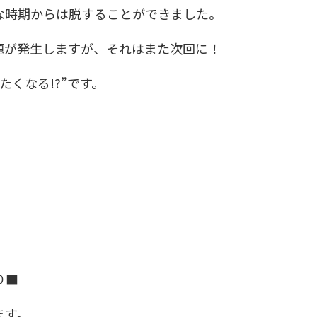
な時期からは脱することができました。
題が発生しますが、それはまた次回に！
くなる!?”です。
り■
ます。