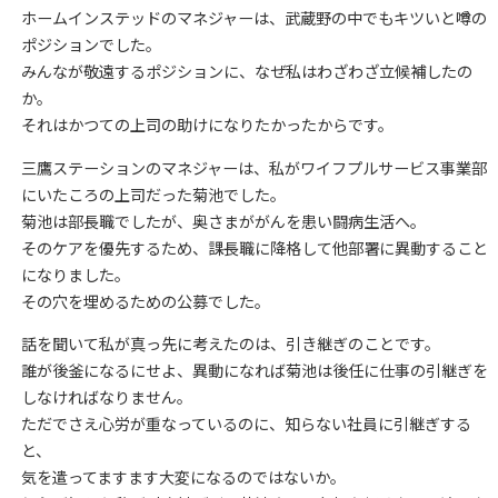
ホームインステッドのマネジャーは、武蔵野の中でもキツいと噂の
ポジションでした。
みんなが敬遠するポジションに、なぜ私はわざわざ立候補したの
か。
それはかつての上司の助けになりたかったからです。
三鷹ステーションのマネジャーは、私がワイフプルサービス事業部
にいたころの上司だった菊池でした。
菊池は部長職でしたが、奥さまががんを患い闘病生活へ。
そのケアを優先するため、課長職に降格して他部署に異動すること
になりました。
その穴を埋めるための公募でした。
話を聞いて私が真っ先に考えたのは、引き継ぎのことです。
誰が後釜になるにせよ、異動になれば菊池は後任に仕事の引継ぎを
しなければなりません。
ただでさえ心労が重なっているのに、知らない社員に引継ぎする
と、
気を遣ってますます大変になるのではないか。