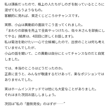
私は課長だったので、格上の人たちがしのぎを削っているところに
混ぜてもらうようなもの。
客観的に見れば、貧乏くじどころかチャンスです。
実際、小山は異動前の面談でこう言ってくれました。
「まわりの部長を売上で全員やっつけたら、佐々木さんを部長にし
てやる」(結果は、4回目に詳しくお話します)。
私は菊池を助けたい一心で立候補したので、出世のことは何も考え
ていませんでしたが、
小山の話を聞いて、この異動は自分にとってチャンスなのだと自覚
しました。
では、本当のところはどうだったのか。
正直に言うと、みんなが敬遠するだけあって、楽なポジションでは
ありませんでした。
実はホームインステッドでは他にも大変なことがありました。
それはまた次回お話ししましょう。
次回は“私の「面倒見役」のはずが……”