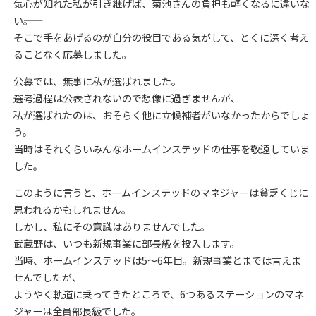
気心が知れた私が引き継げば、菊池さんの負担も軽くなるに違いな
い――。
そこで手をあげるのが自分の役目である気がして、とくに深く考え
ることなく応募しました。
公募では、無事に私が選ばれました。
選考過程は公表されないので想像に過ぎませんが、
私が選ばれたのは、おそらく他に立候補者がいなかったからでしょ
う。
当時はそれくらいみんなホームインステッドの仕事を敬遠していま
した。
このように言うと、ホームインステッドのマネジャーは貧乏くじに
思われるかもしれません。
しかし、私にその意識はありませんでした。
武蔵野は、いつも新規事業に部長級を投入します。
当時、ホームインステッドは5～6年目。新規事業とまでは言えま
せんでしたが、
ようやく軌道に乗ってきたところで、6つあるステーションのマネ
ジャーは全員部長級でした。