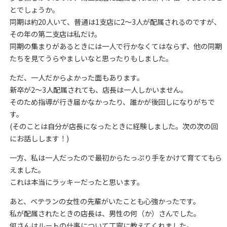
とでしょうか。
同期は約20人いて、普通は1支店に2～3人が配属されるのですが、
その年の第二支店は私だけ。
同期の集まりがあるときには一人で行かなくてはならず、他の同期
たちを見てうらやましいなと思ったりもしました。
ただ、一人だからよかった面もあります。
新卒が2～3人配属されても、店長は一人しかいません。
そのため指導が行き届かなかったり、誰かが後回しになりがちで
す。
(そのことは自分が店長になったときに経験しました。次の次の回
にお話しします！)
一方、私は一人だったので最初からたっぷり手をかけて育ててもら
えました。
これは本当にラッキーだったと思います。
あと、ベテランの女性の先輩がいたことも心強かったです。
私が配属されたときの店長は、男性の何（か）さんでした。
何さんはルートの仕事について丁寧に教えてくれました。