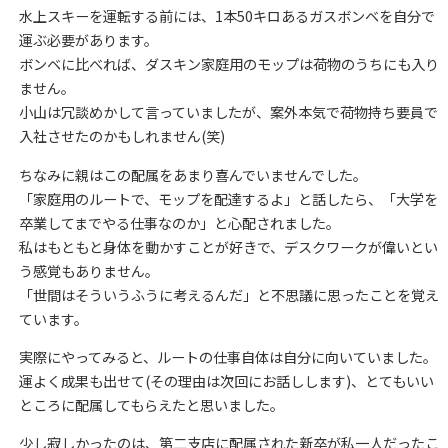
水上スキーを運転する前には、1本50キロあるガスボンベを自分で
運ぶ必要があります。
ボンベに比べれば、ダスキン家庭用のモップは荷物のうちにも入り
ません。
小山は冗談めかして言っていましたが、案外本気で荷物持ち要員で
入社させたのかもしれません(笑)
ちなみに親はこの配属をあまり喜んでいませんでした。
「家庭用のルートで、モップを配達するよ」と話したら、「大学を
卒業してまでやる仕事なのか」と心配されました。
私はもともと身体を動かすことが好きで、デスクワークが偉いとい
う感覚もありません。
「世間はそういうふうに考えるんだ」と不思議に思ったことを覚え
ています。
実際にやってみると、ルートの仕事自体は自分に向いていました。
運よく成果も出せて(その理由は次回にお話しします)、とてもいい
ところに配属してもらえたと思いました。
少し寂しかったのは、第二支店に配属された新卒が私一人だったこ