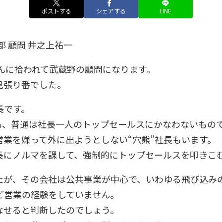
ポストする
シェアする
LINE
 顧問 井之上祐一
さんに拾われて武蔵野の顧問になります。
見張り番でした。
長です。
も、普通は社長一人のトップセールスにかなわないもの
業を嫌って外に出ようとしない“穴熊”社長もいます。
長にノルマを課して、強制的にトップセールスを叩きこ
たが、その会社は公共事業が中心で、いわゆる飛び込み
ど営業の経験をしていません。
なせると判断したのでしょう。