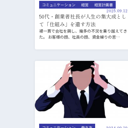
コミュニケーション
経営
経営計画書
2025.09.12
50代・創業者社長が人生の集大成とし
て「仕組み」を遺す方法
裸一貫で会社を興し、幾多の不況を乗り越えてき
た。 お客様の顔、社員の顔、資金繰りの苦
労…。 その全てが社…
2024.09.19
コミュニケーション
働き方