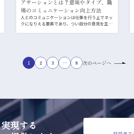
アサーションとは？意味やタイプ、職
場のコミュニケーション向上方法
人とのコミュニケーションは仕事を行う上でネッ
クになりえる要素であり、つい自分の意見を主張
しすぎてしまったり、…
次のページへ
1
2
3
…
8
を実現する
経営者ア