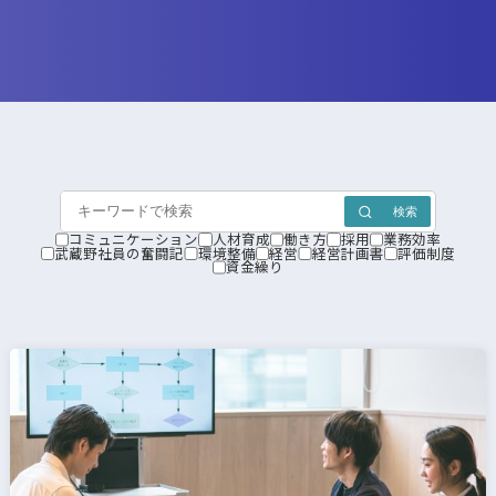
検索
コミュニケーション
人材育成
働き方
採用
業務効率
武蔵野社員の奮闘記
環境整備
経営
経営計画書
評価制度
資金繰り