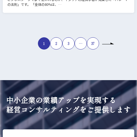
の法則」です。 「全体の80%は、…
1
2
3
…
37
中小企業の業績アップを実現する
経営コンサルティングをご提供します