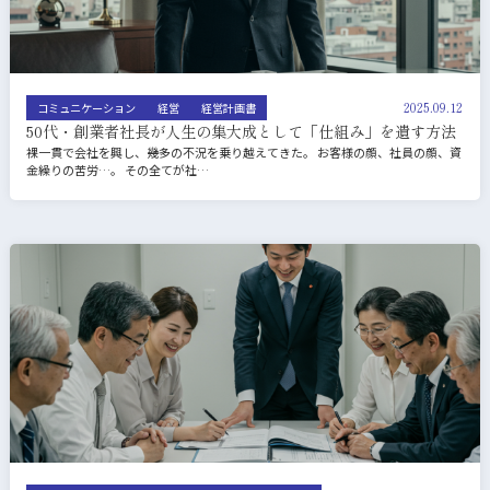
2025.09.12
コミュニケーション
経営
経営計画書
50代・創業者社長が人生の集大成として「仕組み」を遺す方法
裸一貫で会社を興し、幾多の不況を乗り越えてきた。 お客様の顔、社員の顔、資
金繰りの苦労…。 その全てが社…