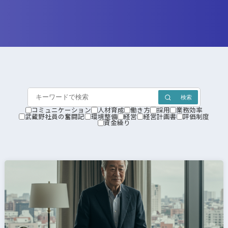
検索
コミュニケーション
人材育成
働き方
採用
業務効率
武蔵野社員の奮闘記
環境整備
経営
経営計画書
評価制度
資金繰り