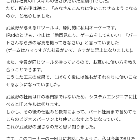
これは社員のITスキルの低さが招いた悲劇(?)でした。
ただ、配布後は逆に、「みなさんこんなに使いこなせるようになる
のか」と感心しました。
武蔵野が与えるITツールは、原則的に私用オーケーです。
iPadのときも、小山は「動画見たり、ゲームをしてもいい」「パー
トさんなら孫の写真を撮ってきなさい」と言っていました
(ゲームはハマりすぎた社員がいて、さすがに禁止になりました)。
また、全員が同じツールを持っているので、お互いに使い方を教え
合うことできます。
こうした工夫の成果で、しばらく後には誰もがそれなりに使いこな
せるようになっていました。
武蔵野の社員はITの専門家ではないため、システムエンジニアに比
べるとITスキルは劣ります。
しかし、その後の仕組みと教育によって、パート社員まで含めてそ
こらのビジネスパーソンより使いこなすようになっていく。
これが武蔵野の強さなのだと思い知りました。
さて、このコーナーの一回目にお話したように、私は今年の8月25