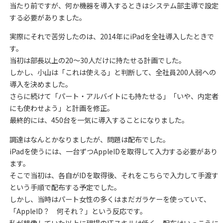
当たり前ですが、何か機器を導入するときはシステム部主導で設定
する必要がありました。
実際にそれで苦労したのは、2014年にiPadを全社導入したときで
す。
当初は部長以上の20～30人だけに持たせる計画でした。
しかし、小山は「これは使える」と判断して、全社員200人弱への
導入を決めました。
さらに続けて「パート・アルバイトにも持たせる」「いや、内定者
にも使わせよう」と計画を修正。
最終的には、450台を一気に導入することになりました。
調達はなんとかなりましたが、問題は配布でした。
iPadを使うには、一台ずつAppleIDを取得して入力する必要があり
ます。
そこで当初は、各自がIDを取得後、それをこちらで入力して手渡す
という手順で配布する予定でした。
しかし、当時はパート女性の多くはまだガラケーを使っていて、
「AppleID？ 何それ？」という反応です。
私が想像していた以上に現場のITスキルは低く、配布はいっこうに