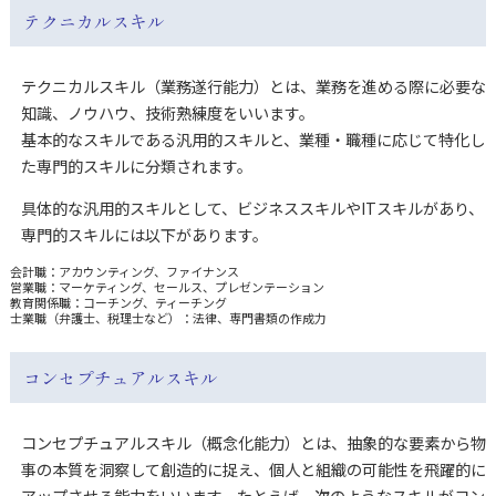
テクニカルスキル
テクニカルスキル（業務遂行能力）とは、業務を進める際に必要な
知識、ノウハウ、技術熟練度をいいます。
基本的なスキルである汎用的スキルと、業種・職種に応じて特化し
た専門的スキルに分類されます。
具体的な汎用的スキルとして、ビジネススキルやITスキルがあり、
専門的スキルには以下があります。
会計職：アカウンティング、ファイナンス
営業職：マーケティング、セールス、プレゼンテーション
教育関係職：コーチング、ティーチング
士業職（弁護士、税理士など）：法律、専門書類の作成力
コンセプチュアルスキル
コンセプチュアルスキル（概念化能力）とは、抽象的な要素から物
事の本質を洞察して創造的に捉え、個人と組織の可能性を飛躍的に
アップさせる能力をいいます。たとえば、次のようなスキルがコン