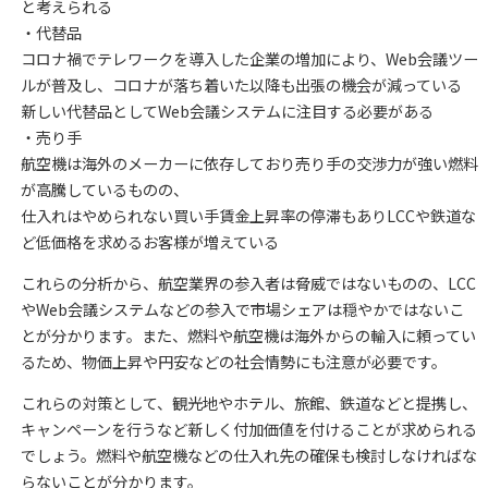
と考えられる
・代替品
コロナ禍でテレワークを導入した企業の増加により、Web会議ツー
ルが普及し、コロナが落ち着いた以降も出張の機会が減っている
新しい代替品としてWeb会議システムに注目する必要がある
・売り手
航空機は海外のメーカーに依存しており売り手の交渉力が強い燃料
が高騰しているものの、
仕入れはやめられない買い手賃金上昇率の停滞もありLCCや鉄道な
ど低価格を求めるお客様が増えている
これらの分析から、航空業界の参入者は脅威ではないものの、LCC
やWeb会議システムなどの参入で市場シェアは穏やかではないこ
とが分かります。また、燃料や航空機は海外からの輸入に頼ってい
るため、物価上昇や円安などの社会情勢にも注意が必要です。
これらの対策として、観光地やホテル、旅館、鉄道などと提携し、
キャンペーンを行うなど新しく付加価値を付けることが求められる
でしょう。燃料や航空機などの仕入れ先の確保も検討しなければな
らないことが分かります。