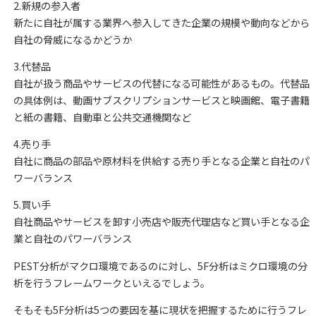
2.新規の参入者
新たに自社が属する業界へ参入してきた企業の規模や動向などから
自社の脅威になるかどうか
3.代替品
自社が扱う商品やサービスの代替になる可能性があるもの。代替品
の具体例は、動画サブスクリプションサービスと映画館、電子書籍
と紙の書籍、自動車と公共交通機関など
4.売り手
自社に商品の部品や原材料を供給する売り手となる企業と自社のパ
ワーバランス
5.買い手
自社商品やサービスを卸す小売店や販売代理店など買い手となる企
業と自社のパワーバランス
PEST分析がマクロ環境であるのに対し、5F分析はミクロ環境の分
析を行うフレームワークといえるでしょう。
そもそも5F分析は5つの要因を基に現状を把握するために行うフレ