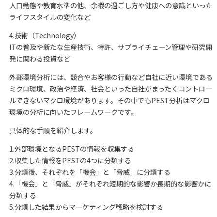
人口動態や教育水準の他、余暇の過ごし方や健康への意識といった
ライフスタイルの変化など
4.技術（Technology）
ITの普及や新たな生産技術、特許、サプライチェーン管理や研究開
発に関わる投資など
外部環境分析には、競合やお客様の行動など自社に近い環境である
ミクロ環境、政治や経済、社会といった自社がまったくコントロー
ルできないマクロ環境があります。その中でもPEST分析はマクロ
環境の分析に向いたフレームワークです。
具体的な手順を紹介します。
1.外部環境となるPESTの情報を収集する
2.収集した情報をPESTの4つに分類する
3.分類後、それぞれを「機会」と「脅威」に分類する
4.「機会」と「脅威」がそれぞれ短期的な影響か長期的な影響かに
分類する
5.分類した結果からマーケティング戦略を検討する