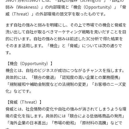
弱み（Weakness）」の内部環境と「機会（Opportunity）」「脅
威（Threat）」の外部環境の頭文字を取ったものです。
まず自社の強みと弱みを明確にし、その上で市場での機会と脅威を
洗い出して自社が取るべきマーケティング戦略を見いだすことを目
的に行います。自社の強みと弱みは前述した3C分析で得た結果を
そのまま活用します。「機会」と「脅威」については次の通りで
す。
【機会（Opportunity）】
機会とは、自社のビジネスが成功につながるチャンスを指します。
具体的には、「競合の撤退」「認知度の高い企業との業務提携」
「規制緩和や補助金制度などの法規制の変更」「お客様のニーズ変
化」などです。
【脅威（Threat）】
脅威とは、社会情勢の変化や自社の強みが消されてしまうような環
境の変化を指します。具体的には「競合による低価格商品の発売」
「海外企業の日本進出」「市場の飽和」「原材料の高騰」などで