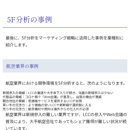
5F分析の事例
最後に、5F分析をマーケティング戦略に活用した事例を業種別に
紹介します。
航空業界の事例
航空業界における競争環境を5F分析すると、次のようになります。
新規参入の脅威：LCCの撤退や大手傘下入りが続き、当面の新規参入は少ない
代替品の脅威：コロナ禍で「Web会議」が普及し、出張の機会が激減
競合他社の脅威：低価格サービスを提供するLCCが台頭
買い手の交渉力：より価格の安いLCCや新幹線が選択肢に入る
売り手の交渉力：航空機材や燃料は海外からの仕入れが必須
航空業界は新規参入の難しい業界ですが、LCCの参入やWeb会議の
普及により、大手航空会社であってもシェア獲得が難しい状況が続
いています。