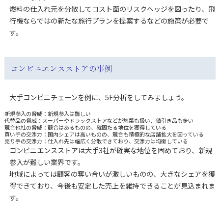
燃料の仕入れ元を分散してコスト面のリスクヘッジを図ったり、飛
行機ならではの新たな旅行プランを提案するなどの施策が必要で
す。
コンビニエンスストアの事例
大手コンビニチェーンを例に、5F分析をしてみましょう。
新規参入の脅威：新規参入は難しい
代替品の脅威：スーパーやドラックストアなどが惣菜も扱い、値引き品も多い
競合他社の脅威：競合はあるものの、確固たる地位を獲得している
買い手の交渉力：国内シェアは高いものの、競合も積極的な店舗拡大を図っている
売り手の交渉力：仕入れ先は幅広く分散できており、交渉力は均衡している
コンビニエンスストアは大手3社が確実な地位を固めており、新規
参入が難しい業界です。
地域によっては顧客の奪い合いが激しいものの、大きなシェアを獲
得できており、今後も安定した売上を維持できることが見込まれま
す。