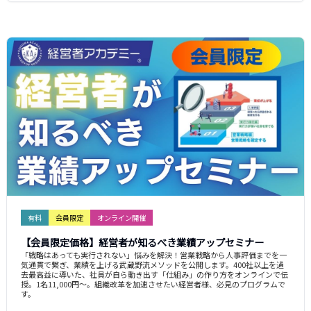
有料
会員限定
オンライン開催
【会員限定価格】経営者が知るべき業績アップセミナー
「戦略はあっても実行されない」悩みを解決！営業戦略から人事評価までを一
気通貫で繋ぎ、業績を上げる武蔵野流メソッドを公開します。400社以上を過
去最高益に導いた、社員が自ら動き出す「仕組み」の作り方をオンラインで伝
授。1名11,000円〜。組織改革を加速させたい経営者様、必見のプログラムで
す。