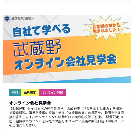
有料
会員限定
オンライン開催
オンライン会社見学会
【5,500円】タイパ重視の経営者必見！武蔵野流「利益を生む仕組み」を45分
で凝縮解説。清掃を業績に直結させる「従業員教育」の極意を、動画を交え直
接お答えします。オンラインなら移動ゼロで複数名視聴も可能。1開催限定10
社、組織改革のヒントを自社で体感しませんか？最新の開催日程は詳細ページ
をご確認ください。