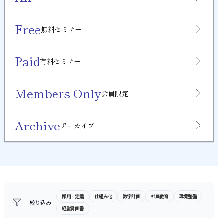
Free
無料セミナー
Paid
有料セミナー
Members Only
会員限定
Archive
アーカイブ
採用・定着
仕組み化
数字計画
社員教育
環境整備
絞り込み：
経営計画書