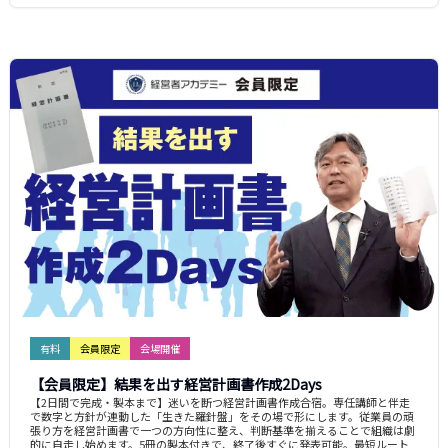
有料
会員限定
会場開催
【会員限定】結果を出す経営計画書作成2Days
【2日間で完成・製本まで】迷いを断つ経営計画書作成合宿。専任講師と伴走
で数字と方針が連動した「生きた羅針盤」をその場で形にします。従業員の頑
張り方を経営計画書で一つの方向性に整え、判断基準を揃えることで組織は劇
的に自走し始めます。5冊の製本付きで、終了後すぐに発表可能。最短ルート