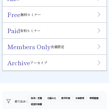
Free
無料セミナー
Paid
有料セミナー
Members Only
会員限定
Archive
アーカイブ
採用・定着
仕組み化
数字計画
社員教育
環境整備
絞り込み：
経営計画書