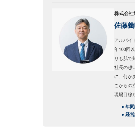
株式会社
佐藤義
アルバイ
年100
りも肌で
社長の想
に、何が
こからの
現場目線
● 年
● 経