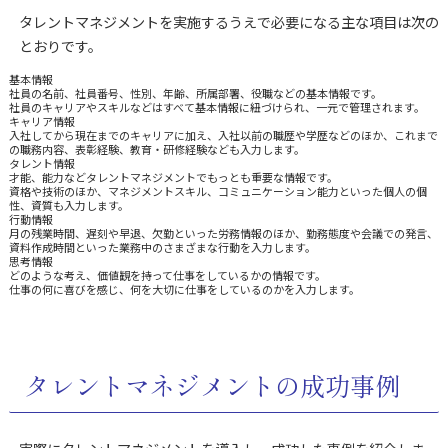
タレントマネジメントを実施するうえで必要になる主な項目は次の
とおりです。
基本情報
社員の名前、社員番号、性別、年齢、所属部署、役職などの基本情報です。
社員のキャリアやスキルなどはすべて基本情報に紐づけられ、一元で管理されます。
キャリア情報
入社してから現在までのキャリアに加え、入社以前の職歴や学歴などのほか、これまで
の職務内容、表彰経験、教育・研修経験なども入力します。
タレント情報
才能、能力などタレントマネジメントでもっとも重要な情報です。
資格や技術のほか、マネジメントスキル、コミュニケーション能力といった個人の個
性、資質も入力します。
行動情報
月の残業時間、遅刻や早退、欠勤といった労務情報のほか、勤務態度や会議での発言、
資料作成時間といった業務中のさまざまな行動を入力します。
思考情報
どのような考え、価値観を持って仕事をしているかの情報です。
仕事の何に喜びを感じ、何を大切に仕事をしているのかを入力します。
タレントマネジメントの成功事例