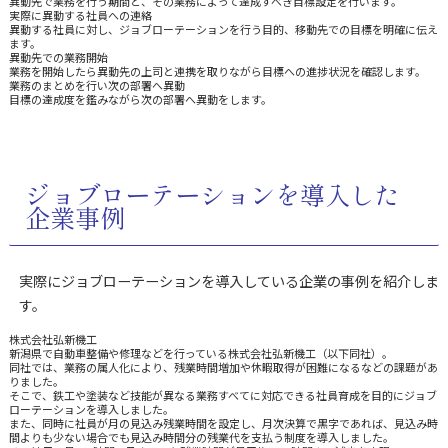
異動先で業務を行う期間と、その業務によって達成すべき目標設定を行います。
実際に異動する社員への連絡
異動する社員に対し、ジョブローテーションを行う目的、移動先での目標を明確に伝え
ます。
異動先での業務開始
業務を開始したら異動先の上司と連携を取りながら目標への進捗状況を確認します。
業務のまとめを行い次の部署へ異動
目標の達成度を鑑みながら次の部署へ異動をします。
ジョブローテーションを導入した
企業事例
実際にジョブローテーションを導入している企業の事例を紹介しま
す。
株式会社弘新機工
新潟県で自動車整備や修理などを行っている株式会社弘新機工（以下同社）。
同社では、業務の属人化により、残業時間増加や休暇取得が困難になるなどの課題があ
りました。
そこで、鉄工や塗装など技能が異なる業務すべてに対応できる社員育成を目的にジョブ
ローテーションを導入しました。
また、同時に社員が月の見込み残業時間を設定し、月次決算で黒字であれば、見込み時
間よりも少ない場合でも見込み時間分の残業代を支払う制度を導入しました。