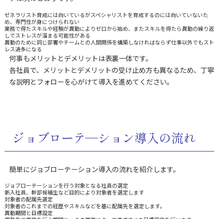
ゼネラリスト育成には向いているがスペシャリストを育成するのには向いていないた
め、専門性が身につけられない
業務で得たスキルや経験が異動によりゼロから始め、またスキルを得たら異動の繰り返
しでストレスが溜まる可能性がある
異動のために同じ部署やチームとの人間関係を構築しなければならず仕事以外でもスト
レス過多になる
何事もメリットとデメリットは表裏一体です。
各社員で、メリットとデメリットの受け止め方も異なるため、丁寧
な説明とフォローを心がけて導入を進めてください。
ジョブローテ―ション導入の流れ
簡単にジョブローテーション導入の流れを紹介します。
ジョブローテーションを行う対象となる社員の選定
新入社員、幹部候補生など目的により対象者を選定します
対象者の配属先選定
対象者のこれまでの経歴やスキルなどを基に配属先を選定します。
異動期間と目標設定