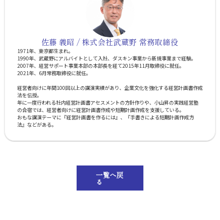
佐藤 義昭 / 株式会社武蔵野 常務取締役
1971年、東京都生まれ。
1990年、武蔵野にアルバイトとして入社、ダスキン事業から新規事業まで経験。
2007年、経営サポート事業本部の本部長を経て2015年11月取締役に就任。
2021年、6月常務取締役に就任。
経営者向けに年間100回以上の講演実績があり、企業文化を強化する経営計画書作成
法を伝授。
年に一度行われる社内経営計画書アセスメントの方針作りや、小山昇の実践経営塾
の合宿では、経営者向けに経営計画書作成や短期計画作成を支援している。
おもな講演テーマに『経営計画書を作るには』、『手書きによる短期計画作成方
法』などがある。
一覧へ戻
る