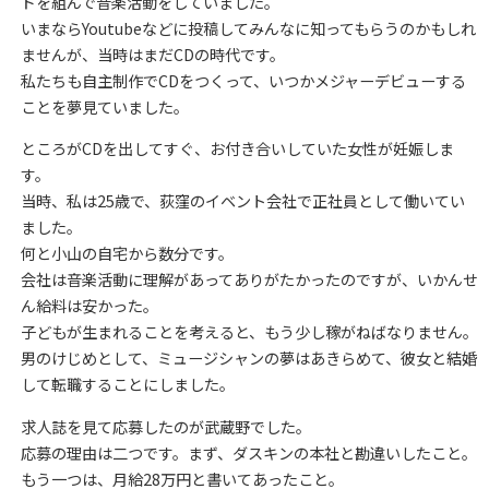
ドを組んで音楽活動をしていました。
いまならYoutubeなどに投稿してみんなに知ってもらうのかもしれ
ませんが、当時はまだCDの時代です。
私たちも自主制作でCDをつくって、いつかメジャーデビューする
ことを夢見ていました。
ところがCDを出してすぐ、お付き合いしていた女性が妊娠しま
す。
当時、私は25歳で、荻窪のイベント会社で正社員として働いてい
ました。
何と小山の自宅から数分です。
会社は音楽活動に理解があってありがたかったのですが、いかんせ
ん給料は安かった。
子どもが生まれることを考えると、もう少し稼がねばなりません。
男のけじめとして、ミュージシャンの夢はあきらめて、彼女と結婚
して転職することにしました。
求人誌を見て応募したのが武蔵野でした。
応募の理由は二つです。まず、ダスキンの本社と勘違いしたこと。
もう一つは、月給28万円と書いてあったこと。