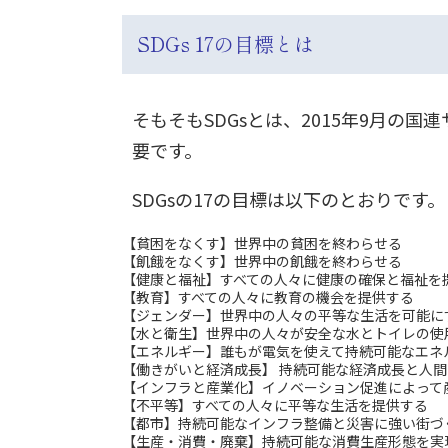
SDGs 17の目標とは
そもそもSDGsとは、2015年9月
要です。
SDGsの17の目標は以下のとおりです。
【貧困をなくす】世界中の貧困を終わらせる
【飢餓をなくす】世界中の飢餓を終わらせる
【健康と福祉】すべての人々に健康の確保と福祉を
【教育】すべての人々に教育の機会を提供する
【ジェンダー】世界中の人々の平等な生活を可能に
【水と衛生】世界中の人々が安全な水とトイレの使
【エネルギー】誰もが電気を使えて持続可能なエネ
【働きがいと経済成長】 持続可能な経済成長と人
【インフラと産業化】イノベーション促進によって
【不平等】すべての人々に平等な生活を提供する
【都市】持続可能なインフラ整備と災害に強い街づ
【生産・消費・廃棄】持続可能な消費生産形態を実