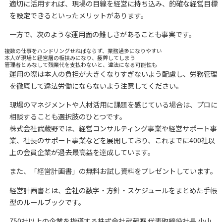
適切に活用すれば、現場の目線を経営に持ち込み、的確な経営目標
を設定できるといったメリットがあります。
一方で、次のような運用面の難しさがあることも事実です。
複数の仕事をハンドリングせねばならず、業務過多になりやすい
本人が現場と経営層の板挟みになり、疲弊してしまう
管理者とみなして残業代を支払わないと、違法になる可能性も
運用の際は本人の負担が大きくなりすぎないよう配慮し、労務管理
を徹底して違法労働にならないよう注意してください。
現場のマネジメントや人材活用に課題を感じている場合は、プロに
相談することも選択肢のひとつです。
株式会社武蔵野では、経営コンサルティング事業や経営サポート事
業、社長のサポート事業などを展開しており、これまでに400社以
上の会員企業が過去最高益を達成しています。
また、「経営計画書」の無料お試し資料をプレゼントしています。
経営計画書とは、会社の数字・方針・スケジュールをまとめた手帳
型のルールブックです。
750社以上の企業を指導する株式会社武蔵野 代表取締役社長 小山