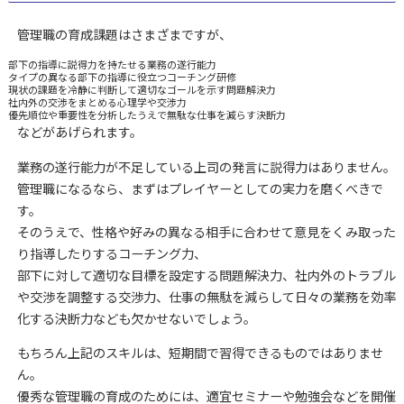
管理職の育成課題はさまざまですが、
部下の指導に説得力を持たせる業務の遂行能力
タイプの異なる部下の指導に役立つコーチング研修
現状の課題を冷静に判断して適切なゴールを示す問題解決力
社内外の交渉をまとめる心理学や交渉力
優先順位や重要性を分析したうえで無駄な仕事を減らす決断力
などがあげられます。
業務の遂行能力が不足している上司の発言に説得力はありません。
管理職になるなら、まずはプレイヤーとしての実力を磨くべきで
す。
そのうえで、性格や好みの異なる相手に合わせて意見をくみ取った
り指導したりするコーチング力、
部下に対して適切な目標を設定する問題解決力、社内外のトラブル
や交渉を調整する交渉力、仕事の無駄を減らして日々の業務を効率
化する決断力なども欠かせないでしょう。
もちろん上記のスキルは、短期間で習得できるものではありませ
ん。
優秀な管理職の育成のためには、適宜セミナーや勉強会などを開催