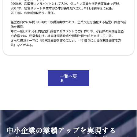
1990年、武蔵野にアルバイトとして入社、ダスキン事業から新規事業まで経験。
2007年、経営サポート事業本部の本部長を経て2015年11月取締役に就任。
2021年、6月常務取締役に就任。
経営者向けに年間100回以上の講演実績があり、企業文化を強化する経営計画書作成
法を伝授。
年に一度行われる社内経営計画書アセスメントの方針作りや、小山昇の実践経営塾
の合宿では、経営者向けに経営計画書作成や短期計画作成を支援している。
おもな講演テーマに『経営計画書を作るには』、『手書きによる短期計画作成方
法』などがある。
一覧へ戻
る
中小企業の業績アップを実現する