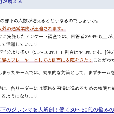
担が増える
りの部下の人数が増えるとどうなるのでしょうか。
以外の通常業務が圧迫されます。
けに実施したアンケート調査では、回答者の99%以上
して活躍しています。
より多い（51～100%）」割合は44.3%です。[注2
理職のプレーヤーとしての側面に支障をきたす
ことがわ
しまったチームでは、効果的な対策として、まずチーム
時に、各リーダーには業務を円滑に進めるための権限と
えるようになります。
や部下のジレンマを大解剖！働く30～50代の悩み