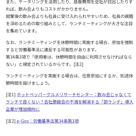
また、ケータリングを活用したり、昼食費用を会社が捻出したりす
れば、飲み会よりもコストがかかりません。
就業後の飲み会よりも社員に受け入れられやすいため、社員の親睦
を深めるための取り組みとして、ランチミーティングが大きな注目
を集めています。
なお、ランチミーティングを休憩時間に実施する場合、参加を強制
すると労働基準法に違反する可能性があります。
第34条3項で「使用者は、休憩時間を自由に利用させなければなら
ない」と規定されているからです。[注2]
ランチミーティングを実施する場合は、任意参加にするか、別途休
憩時間を設けましょう。
[注1]
ホットペッパーグルメリサーチセンター：飲み会じゃなくて
ランチで良くない？会社懇親会の不満を解消する「部ランチ」導入
企業が増加傾向に
[注2]
e-Gov：労働基準法第34条第3項