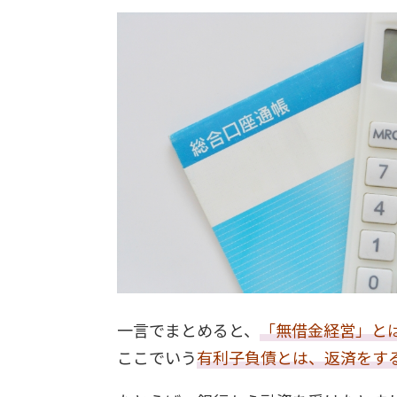
一言でまとめると、
「無借金経営」と
ここでいう
有利子負債とは、返済をす