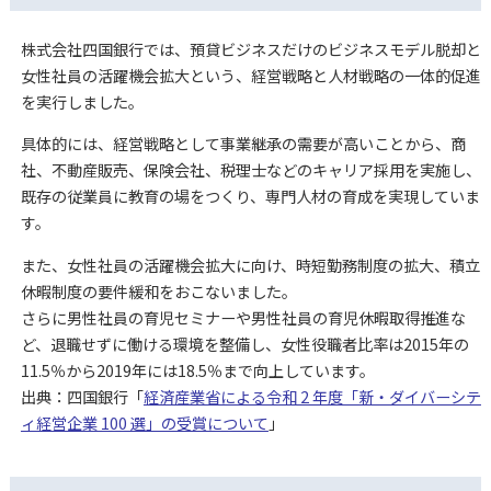
株式会社四国銀行では、預貸ビジネスだけのビジネスモデル脱却と
女性社員の活躍機会拡大という、経営戦略と人材戦略の一体的促進
を実行しました。
具体的には、経営戦略として事業継承の需要が高いことから、商
社、不動産販売、保険会社、税理士などのキャリア採用を実施し、
既存の従業員に教育の場をつくり、専門人材の育成を実現していま
す。
また、女性社員の活躍機会拡大に向け、時短勤務制度の拡大、積立
休暇制度の要件緩和をおこないました。
さらに男性社員の育児セミナーや男性社員の育児休暇取得推進な
ど、退職せずに働ける環境を整備し、女性役職者比率は2015年の
11.5％から2019年には18.5％まで向上しています。
出典：四国銀行「
経済産業省による令和 2 年度「新・ダイバーシテ
ィ経営企業 100 選」の受賞について
」