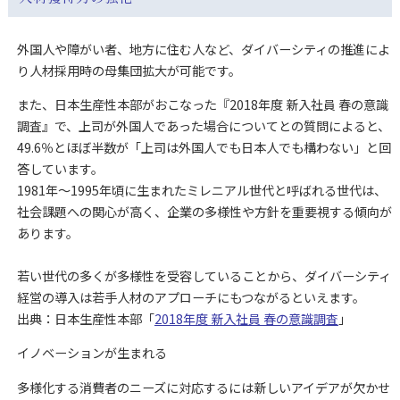
外国人や障がい者、地方に住む人など、ダイバーシティの推進によ
り人材採用時の母集団拡大が可能です。
また、日本生産性本部がおこなった『2018年度 新入社員 春の意識
調査』で、上司が外国人であった場合についてとの質問によると、
49.6％とほぼ半数が「上司は外国人でも日本人でも構わない」と回
答しています。
1981年～1995年頃に生まれたミレニアル世代と呼ばれる世代は、
社会課題への関心が高く、企業の多様性や方針を重要視する傾向が
あります。
若い世代の多くが多様性を受容していることから、ダイバーシティ
経営の導入は若手人材のアプローチにもつながるといえます。
出典：日本生産性本部「
2018年度 新入社員 春の意識調査
」
イノベーションが生まれる
多様化する消費者のニーズに対応するには新しいアイデアが欠かせ