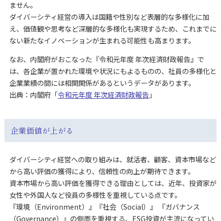
ません。
ダイバーシティ経営の導入は国籍や性別など表層的な多様化に加
え、価値観や思考など深層的な多様化も実現するため、これまでに
ない新たなイノベーションが生まれる可能性も高まります。
なお、内閣府がおこなった『令和元年度 年次経済財政報告』で
は、各企業が置かれた環境や状況にもよるものの、社員の多様化と
企業業績の間には相関関係があるというデータがあります。
出典：内閣府「
令和元年度 年次経済財政報告
」
企業価値が上がる
ダイバーシティ経営への取り組みは、就活者、顧客、資本市場など
から高い評価の獲得により、信頼性の向上が期待できます。
資本市場から高い評価を獲得できる理由としては、近年、投資家が
女性や外国人など役員の多様性を重視している点です。
『環境（Environment）』『社会（Social）』 『ガバナンス
（Governance）』の側面を重視する、ESG投資が主流になってい