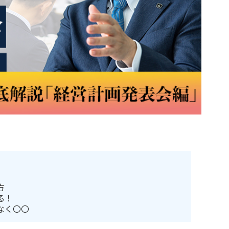
方
る！
なく〇〇