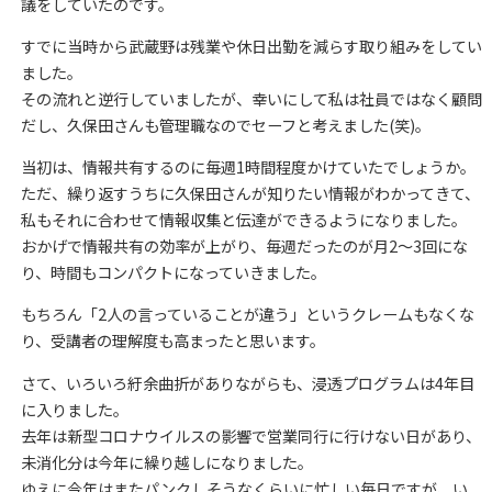
議をしていたのです。
すでに当時から武蔵野は残業や休日出勤を減らす取り組みをしてい
ました。
その流れと逆行していましたが、幸いにして私は社員ではなく顧問
だし、久保田さんも管理職なのでセーフと考えました(笑)。
当初は、情報共有するのに毎週1時間程度かけていたでしょうか。
ただ、繰り返すうちに久保田さんが知りたい情報がわかってきて、
私もそれに合わせて情報収集と伝達ができるようになりました。
おかげで情報共有の効率が上がり、毎週だったのが月2～3回にな
り、時間もコンパクトになっていきました。
もちろん「2人の言っていることが違う」というクレームもなくな
り、受講者の理解度も高まったと思います。
さて、いろいろ紆余曲折がありながらも、浸透プログラムは4年目
に入りました。
去年は新型コロナウイルスの影響で営業同行に行けない日があり、
未消化分は今年に繰り越しになりました。
ゆえに今年はまたパンクしそうなくらいに忙しい毎日ですが、い