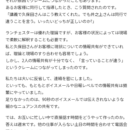
それが原因でクレームにつながったこともあります。
あるお客様に同行して指導したとき、こう質問されたのです。
「講義で久保田さんはこう教えてくれた。でも井之上さんは同行で
違うことを言う。いったいどっちが正しいのか?」
ランチェスターは優れた理論ですが、お客様の状況によっては現場
で柔軟に解釈することも必要です。
私と久保田さんがお客様に現状についての情報共有ができていれ
ば、理論と現場のすり合わせも容易でしょう。
しかし、2人の情報共有が十分でなく、「言っていることが違う」
というクレームにつながってしまったのです。
私たちは大いに反省して、連絡を密にしました。
といっても、もともとボイスメールや日報レベルでの情報共有は頻
繁にやっていました。
足りなかったのは、90秒のボイスメールでは伝えきれないような
細かなニュアンスの共有です。
では、お互いに忙しい中で直接話す時間をどうやって作ったのか。
答えは週末です。他の仕事が入らない土日の時間を合わせて電話会