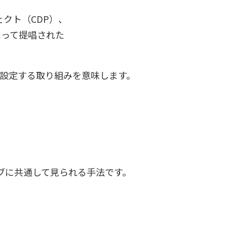
クト（CDP）、
よって提唱された
を設定する取り組みを意味します。
。
ブに共通して見られる手法です。