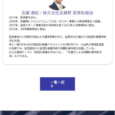
佐藤 義昭 / 株式会社武蔵野 常務取締役
1971年、東京都生まれ。
1990年、武蔵野にアルバイトとして入社、ダスキン事業から新規事業まで経験。
2007年、経営サポート事業本部の本部長を経て2015年11月取締役に就任。
2021年、6月常務取締役に就任。
経営者向けに年間100回以上の講演実績があり、企業文化を強化する経営計画書作成
法を伝授。
年に一度行われる社内経営計画書アセスメントの方針作りや、小山昇の実践経営塾
の合宿では、経営者向けに経営計画書作成や短期計画作成を支援している。
おもな講演テーマに『経営計画書を作るには』、『手書きによる短期計画作成方
法』などがある。
一覧へ戻
る