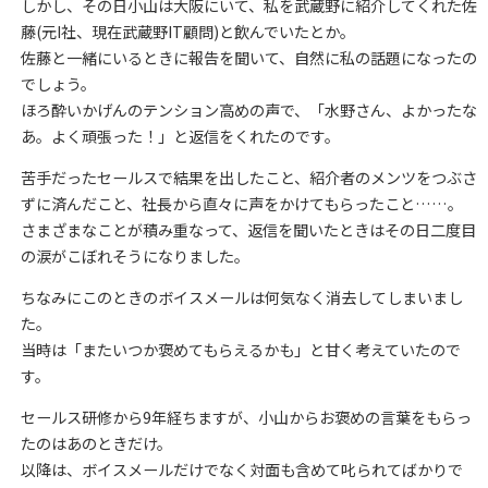
しかし、その日小山は大阪にいて、私を武蔵野に紹介してくれた佐
藤(元I社、現在武蔵野IT顧問)と飲んでいたとか。
佐藤と一緒にいるときに報告を聞いて、自然に私の話題になったの
でしょう。
ほろ酔いかげんのテンション高めの声で、「水野さん、よかったな
あ。よく頑張った！」と返信をくれたのです。
苦手だったセールスで結果を出したこと、紹介者のメンツをつぶさ
ずに済んだこと、社長から直々に声をかけてもらったこと……。
さまざまなことが積み重なって、返信を聞いたときはその日二度目
の涙がこぼれそうになりました。
ちなみにこのときのボイスメールは何気なく消去してしまいまし
た。
当時は「またいつか褒めてもらえるかも」と甘く考えていたので
す。
セールス研修から9年経ちますが、小山からお褒めの言葉をもらっ
たのはあのときだけ。
以降は、ボイスメールだけでなく対面も含めて叱られてばかりで