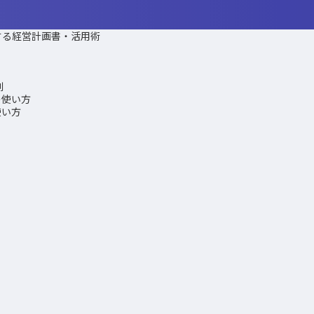
する経営計画書・活用術
則
の使い方
使い方