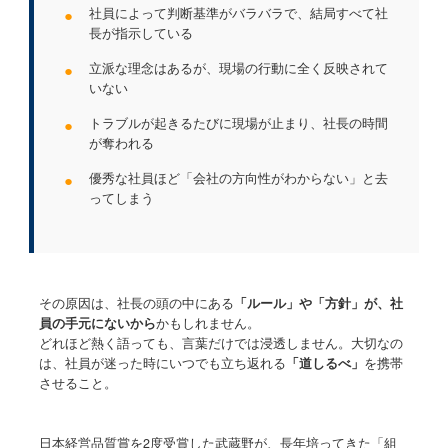
●
社員によって判断基準がバラバラで、結局すべて社
長が指示している
●
立派な理念はあるが、現場の行動に全く反映されて
いない
●
トラブルが起きるたびに現場が止まり、社長の時間
が奪われる
●
優秀な社員ほど「会社の方向性がわからない」と去
ってしまう
その原因は、社長の頭の中にある
「ルール」や「方針」が、社
員の手元にないから
かもしれません。
どれほど熱く語っても、言葉だけでは浸透しません。大切なの
は、社員が迷った時にいつでも立ち返れる
「道しるべ」
を携帯
させること。
日本経営品質賞を2度受賞した武蔵野が、長年培ってきた「組