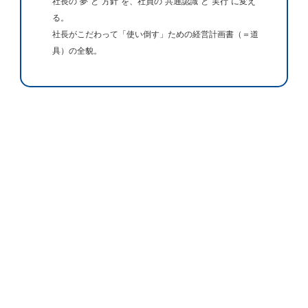
社長の”夢”と”方針”を、社員の”共通認識”と”実行”に変え
る。
社長がこだわって「使い倒す」ための経営計画書（＝道
具）の全貌。