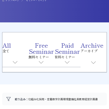
トップページ
セミナー・イベント
All
Free
Paid
Archive
Seminar
Seminar
全て
アーカイブ
無料セミナー
有料セミナー
絞り込み：
仕組み化
採用・定着
数字計画
環境整備
社員教育
経営計画書