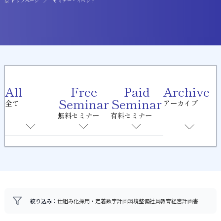
トップページ
セミナー・イベント
All
Free
Paid
Archive
Seminar
Seminar
全て
アーカイブ
無料セミナー
有料セミナー
絞り込み：
仕組み化
採用・定着
数字計画
環境整備
社員教育
経営計画書